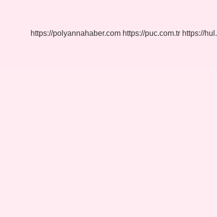
Çorbası
Nedir
https://polyannahaber.com
https://puc.com.tr
https://hul