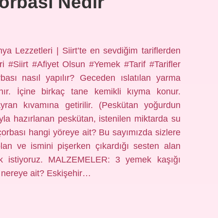
Çorbası Nedir
a Lezzetleri | Siirt’te en sevdiğim tariflerden
i #Siirt #Afiyet Olsun #Yemek #Tarif #Tarifler
ası nasıl yapılır? Geceden ıslatılan yarma
r. İçine birkaç tane kemikli kıyma konur.
ayran kıvamına getirilir. (Peskütan yoğurdun
yla hazırlanan peskütan, istenilen miktarda su
orbası hangi yöreye ait? Bu sayımızda sizlere
olan ve ismini pişerken çıkardığı sesten alan
mak istiyoruz. MALZEMELER: 3 yemek kaşığı
 nereye ait? Eskişehir…