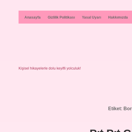
Anasayfa
Gizlilik Politikası
Yasal Uyarı
Hakkımızda
Kişisel hikayelerle dolu keyifli yolculuk!
Etiket:
Bor