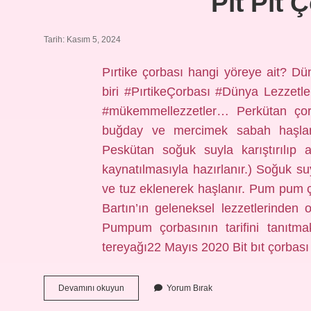
Pıt Pıt 
Tarih: Kasım 5, 2024
Pırtike çorbası hangi yöreye ait? Düny
biri #PırtikeÇorbası #Dünya Lezzetler
#mükemmellezzetler… Perkütan çorb
buğday ve mercimek sabah haşlanı
Peskütan soğuk suyla karıştırılıp 
kaynatılmasıyla hazırlanır.) Soğuk su
ve tuz eklenerek haşlanır. Pum pum ç
Bartın’ın geleneksel lezzetlerinden 
Pumpum çorbasının tarifini tanıt
tereyağı22 Mayıs 2020 Bit bıt çorbası
Pıt
Devamını okuyun
Yorum Bırak
Pıt