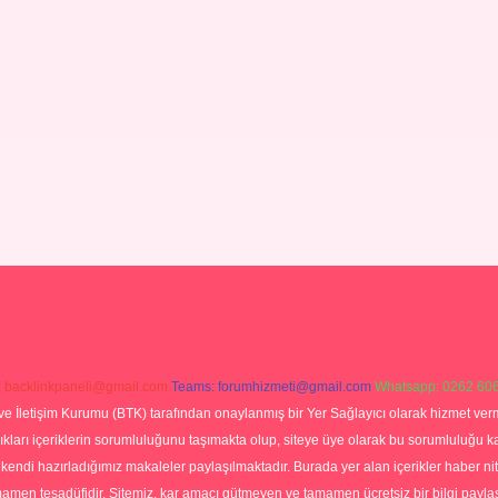
:
backlinkpaneli@gmail.com
Teams:
forumhizmeti@gmail.com
Whatsapp: 0262 606
ve İletişim Kurumu (BTK) tarafından onaylanmış bir Yer Sağlayıcı olarak hizmet verm
rı içeriklerin sorumluluğunu taşımakta olup, siteye üye olarak bu sorumluluğu kabul
a kendi hazırladığımız makaleler paylaşılmaktadır. Burada yer alan içerikler haber 
tamamen tesadüfidir. Sitemiz, kar amacı gütmeyen ve tamamen ücretsiz bir bilgi pay