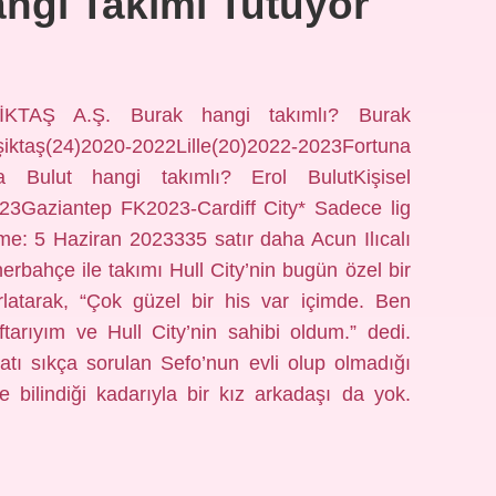
ngi Takımı Tutuyor
İKTAŞ A.Ş. Burak hangi takımlı? Burak
iktaş(24)2020-2022Lille(20)2022-2023Fortuna
ha Bulut hangi takımlı? Erol BulutKişisel
23Gaziantep FK2023-Cardiff City* Sadece lig
leme: 5 Haziran 2023335 satır daha Acun Ilıcalı
erbahçe ile takımı Hull City’nin bugün özel bir
rlatarak, “Çok güzel bir his var içimde. Ben
arıyım ve Hull City’nin sahibi oldum.” dedi.
atı sıkça sorulan Sefo’nun evli olup olmadığı
ve bilindiği kadarıyla bir kız arkadaşı da yok.