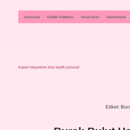
Anasayfa
Gizlilik Politikası
Yasal Uyarı
Hakkımızda
Kişisel hikayelerle dolu keyifli yolculuk!
Etiket:
Bur