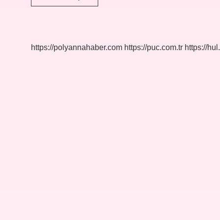
Bulut
Hangi
Takımı
Tutuyor
https://polyannahaber.com
https://puc.com.tr
https://hul