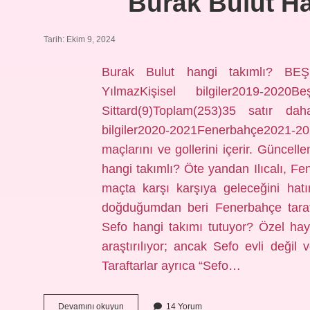
Burak Bulut Ha
Tarih: Ekim 9, 2024
Burak Bulut hangi takımlı? BEŞ
YılmazKişisel bilgiler2019-2020Beş
Sittard(9)Toplam(253)35 satır da
bilgiler2020-2021Fenerbahçe2021-20
maçlarını ve gollerini içerir. Güncel
hangi takımlı? Öte yandan Ilıcalı, Fen
maçta karşı karşıya geleceğini hatı
doğduğumdan beri Fenerbahçe taraft
Sefo hangi takımı tutuyor? Özel hay
araştırılıyor; ancak Sefo evli değil 
Taraftarlar ayrıca “Sefo…
Burak
Devamını okuyun
14 Yorum