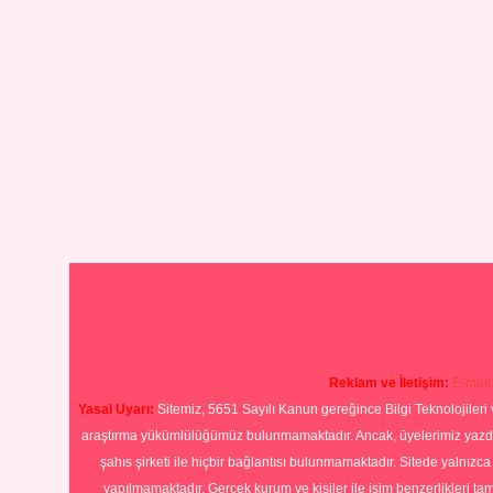
Reklam ve İletişim:
E-mail
Yasal Uyarı:
Sitemiz, 5651 Sayılı Kanun gereğince Bilgi Teknolojileri 
araştırma yükümlülüğümüz bulunmamaktadır. Ancak, üyelerimiz yazdıkla
şahıs şirketi ile hiçbir bağlantısı bulunmamaktadır. Sitede yalnızc
yapılmamaktadır. Gerçek kurum ve kişiler ile isim benzerlikleri 