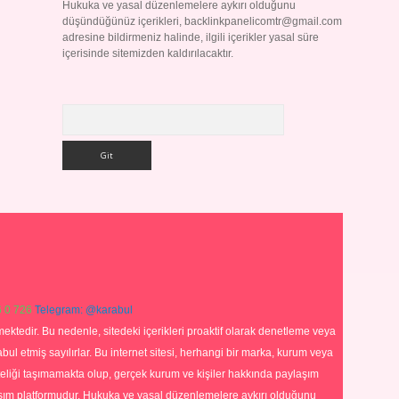
Hukuka ve yasal düzenlemelere aykırı olduğunu
düşündüğünüz içerikleri,
backlinkpanelicomtr@gmail.com
adresine bildirmeniz halinde, ilgili içerikler yasal süre
içerisinde sitemizden kaldırılacaktır.
Arama
 0 726
Telegram: @karabul
ektedir. Bu nedenle, sitedeki içerikleri proaktif olarak denetleme veya
 etmiş sayılırlar. Bu internet sitesi, herhangi bir marka, kurum veya
niteliği taşımamakta olup, gerçek kurum ve kişiler hakkında paylaşım
laşım platformudur. Hukuka ve yasal düzenlemelere aykırı olduğunu