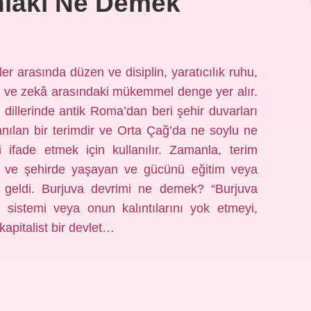
hlakı Ne Demek
 arasında düzen ve disiplin, yaratıcılık ruhu,
in ve zekâ arasındaki mükemmel denge yer alır.
 dillerinde antik Roma’dan beri şehir duvarları
anılan bir terimdir ve Orta Çağ’da ne soylu ne
 ifade etmek için kullanılır. Zamanla, terim
ştı ve şehirde yaşayan ve gücünü eğitim veya
na geldi. Burjuva devrimi ne demek? “Burjuva
r sistemi veya onun kalıntılarını yok etmeyi,
apitalist bir devlet…