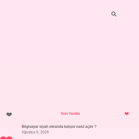
Sidebar
ilbet giriş yap
Son Yazılar
Bilgisayar siyah ekranda kalıyor nasıl açılır ?
Ağustos 6, 2026