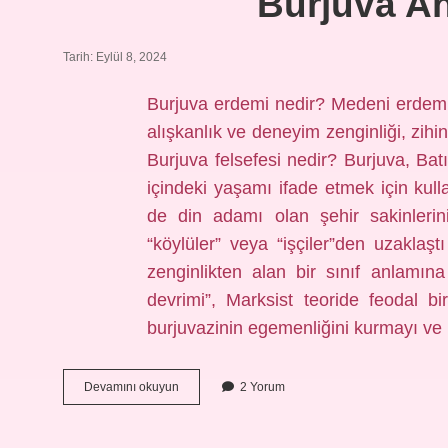
Burjuva A
Tarih: Eylül 8, 2024
Burjuva erdemi nedir? Medeni erdemler
alışkanlık ve deneyim zenginliği, zih
Burjuva felsefesi nedir? Burjuva, Batı
içindeki yaşamı ifade etmek için kull
de din adamı olan şehir sakinlerini
“köylüler” veya “işçiler”den uzakla
zenginlikten alan bir sınıf anlamı
devrimi”, Marksist teoride feodal bi
burjuvazinin egemenliğini kurmayı ve k
Burjuva
Devamını okuyun
2 Yorum
Ahlakı
Ne
Demek