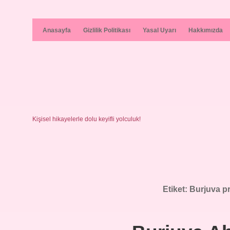
Anasayfa
Gizlilik Politikası
Yasal Uyarı
Hakkımızda
Kişisel hikayelerle dolu keyifli yolculuk!
Etiket:
Burjuva pr