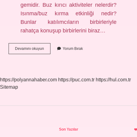
gemidir. Buz kırıcı aktiviteler nelerdir?
Isınma/buz kırma etkinliği nedir?
Bunlar katılımcıların birbirleriyle
rahatça konuşup birbirlerini biraz…
Eğitimde
Devamını okuyun
Yorum Bırak
Buz
Kırma
Tekniği
Nedir
https://polyannahaber.com
https://puc.com.tr
https://hul.com.tr
Sitemap
Sidebar
Son Yazılar