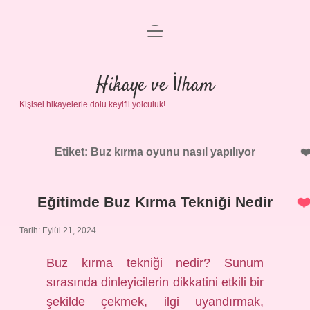
menüyü
Anasayfa
aç
Gizlilik Politikası
Hikaye ve İlham
Kişisel hikayelerle dolu keyifli yolculuk!
Yasal Uyarı
Hakkımızda
Etiket:
Buz kırma oyunu nasıl yapılıyor
Eğitimde Buz Kırma Tekniği Nedir
Tarih: Eylül 21, 2024
Buz kırma tekniği nedir? Sunum
sırasında dinleyicilerin dikkatini etkili bir
şekilde çekmek, ilgi uyandırmak,