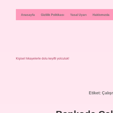
Anasayfa
Gizlilik Politikası
Yasal Uyarı
Hakkımızda
Kişisel hikayelerle dolu keyifli yolculuk!
Etiket:
Çalış