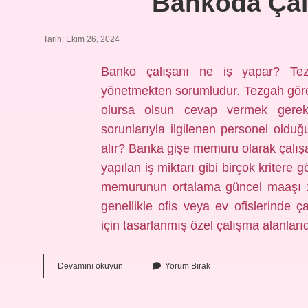
Bankoda Ça
Tarih: Ekim 26, 2024
Banko çalışanı ne iş yapar? Tezga
yönetmekten sorumludur. Tezgah görev
olursa olsun cevap vermek gerekir
sorunlarıyla ilgilenen personel oldu
alır? Banka gişe memuru olarak çalışa
yapılan iş miktarı gibi birçok kritere 
memurunun ortalama güncel maaşı 2
genellikle ofis veya ev ofislerinde ça
için tasarlanmış özel çalışma alanları
Bankoda
Devamını okuyun
Yorum Bırak
Çalışmak
Ne
Demek