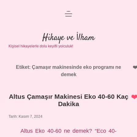
menüyü
Anasayfa
aç
Gizlilik Politikası
Hikaye ve İlham
Kişisel hikayelerle dolu keyifli yolculuk!
Yasal Uyarı
Hakkımızda
Etiket:
Çamaşır makinesinde eko programı ne
demek
Altus Çamaşır Makinesi Eko 40-60 Kaç
Dakika
Tarih: Kasım 7, 2024
Altus Eko 40-60 ne demek? “Eco 40-