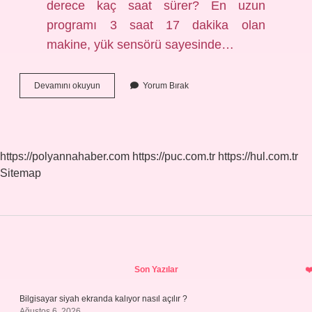
derece kaç saat sürer? En uzun
programı 3 saat 17 dakika olan
makine, yük sensörü sayesinde…
Altus
Devamını okuyun
Yorum Bırak
Çamaşır
Makinesi
Eko
40-
60
https://polyannahaber.com
https://puc.com.tr
https://hul.com.tr
Kaç
Sitemap
Dakika
Sidebar
Son Yazılar
Bilgisayar siyah ekranda kalıyor nasıl açılır ?
Ağustos 6, 2026