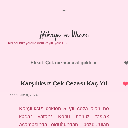
menüyü
Anasayfa
aç
Gizlilik Politikası
Hikaye ve İlham
Kişisel hikayelerle dolu keyifli yolculuk!
Yasal Uyarı
Hakkımızda
Etiket:
Çek cezasına af geldi mi
Karşılıksız Çek Cezası Kaç Yıl
Tarih: Ekim 8, 2024
Karşılıksız çekten 5 yıl ceza alan ne
kadar yatar? Konu henüz taslak
aşamasında olduğundan, bozdurulan