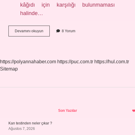
kâğıdı için karşılığı bulunmaması
halinde…
Karşılıksız
Devamını okuyun
8 Yorum
Çek
Cezası
Kaç
Yıl
https://polyannahaber.com
https://puc.com.tr
https://hul.com.tr
Sitemap
Sidebar
Son Yazılar
Kan testinden neler çıkar ?
Ağustos 7, 2026