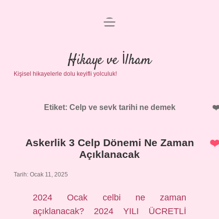
menüyü
Anasayfa
aç
Gizlilik Politikası
Hikaye ve İlham
Kişisel hikayelerle dolu keyifli yolculuk!
Yasal Uyarı
Hakkımızda
Etiket:
Celp ve sevk tarihi ne demek
Askerlik 3 Celp Dönemi Ne Zaman
Açıklanacak
Tarih: Ocak 11, 2025
2024 Ocak celbi ne zaman
açıklanacak? 2024 YILI ÜCRETLİ