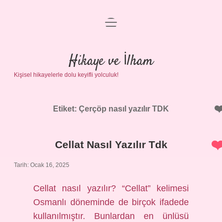
menüyü
Anasayfa
aç
Gizlilik Politikası
Hikaye ve İlham
Kişisel hikayelerle dolu keyifli yolculuk!
Yasal Uyarı
Hakkımızda
Etiket:
Çerçöp nasıl yazılır TDK
Cellat Nasıl Yazılır Tdk
Tarih: Ocak 16, 2025
Cellat nasıl yazılır? “Cellat” kelimesi
Osmanlı döneminde de birçok ifadede
kullanılmıştır. Bunlardan en ünlüsü