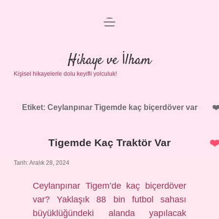
menüyü
Anasayfa
aç
Gizlilik Politikası
Hikaye ve İlham
Kişisel hikayelerle dolu keyifli yolculuk!
Yasal Uyarı
Hakkımızda
Etiket:
Ceylanpınar Tigemde kaç biçerdöver var
Tigemde Kaç Traktör Var
Tarih: Aralık 28, 2024
Ceylanpınar Tigem’de kaç biçerdöver
var? Yaklaşık 88 bin futbol sahası
büyüklüğündeki alanda yapılacak