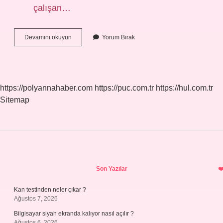
çalışan…
Tigemde
Devamını okuyun
Yorum Bırak
Kaç
Traktör
Var
https://polyannahaber.com
https://puc.com.tr
https://hul.com.tr
Sitemap
Sidebar
Son Yazılar
Kan testinden neler çıkar ?
Ağustos 7, 2026
Bilgisayar siyah ekranda kalıyor nasıl açılır ?
Ağustos 6, 2026