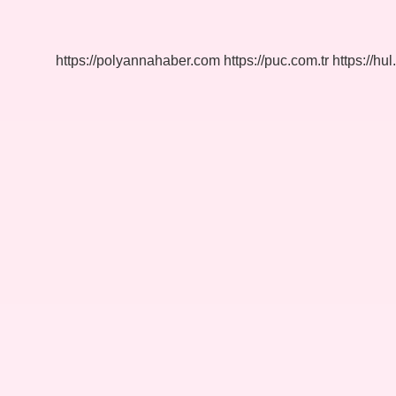
Etriye
Nedir
https://polyannahaber.com
https://puc.com.tr
https://hul