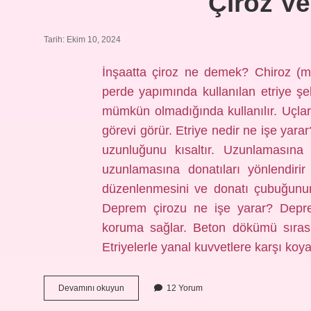
Çiroz Ve
Tarih: Ekim 10, 2024
İnşaatta çiroz ne demek? Chiroz (m
perde yapımında kullanılan etriye şek
mümkün olmadığında kullanılır. Uçlar
görevi görür. Etriye nedir ne işe yar
uzunluğunu kısaltır. Uzunlamasına d
uzunlamasına donatıları yönlendirir
düzenlenmesini ve donatı çubuğunun 
Deprem çirozu ne işe yarar? Depre
koruma sağlar. Beton dökümü sırası
Etriyelerle yanal kuvvetlere karşı koy
Çiroz
Devamını okuyun
12 Yorum
Ve