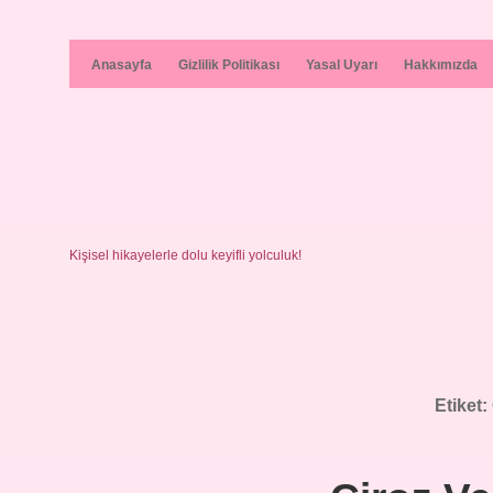
Anasayfa
Gizlilik Politikası
Yasal Uyarı
Hakkımızda
Kişisel hikayelerle dolu keyifli yolculuk!
Etiket: