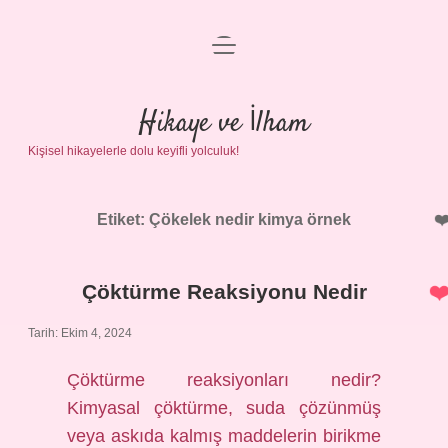
menüyü
Anasayfa
aç
Gizlilik Politikası
Hikaye ve İlham
Kişisel hikayelerle dolu keyifli yolculuk!
Yasal Uyarı
Hakkımızda
Etiket:
Çökelek nedir kimya örnek
Çöktürme Reaksiyonu Nedir
Tarih: Ekim 4, 2024
Çöktürme reaksiyonları nedir?
Kimyasal çöktürme, suda çözünmüş
veya askıda kalmış maddelerin birikme