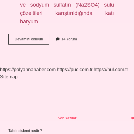
ve sodyum sülfatın (Na2SO4) sulu
çözeltileri karıştırıldığında katı
baryum…
Çöktürme
Devamını okuyun
14 Yorum
Reaksiyonu
Nedir
https://polyannahaber.com
https://puc.com.tr
https://hul.com.tr
Sitemap
Sidebar
Son Yazılar
Tahrir sistemi nedir ?