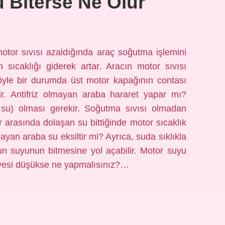
u Biterse Ne Olur
 motor sıvısı azaldığında araç soğutma işlemini
 sıcaklığı giderek artar. Aracın motor sıvısı
Böyle bir durumda üst motor kapağının contası
r. Antifriz olmayan araba hararet yapar mı?
e su) olması gerekir. Soğutma sıvısı olmadan
arasında dolaşan su bittiğinde motor sıcaklık
mayan araba su eksiltir mi? Ayrıca, suda sıklıkla
run suyunun bitmesine yol açabilir. Motor suyu
iyesi düşükse ne yapmalısınız?…