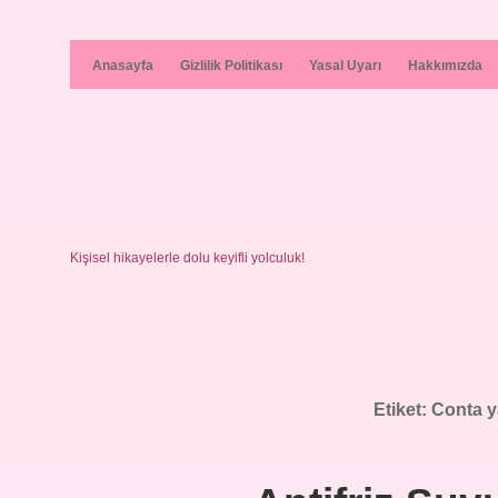
Anasayfa
Gizlilik Politikası
Yasal Uyarı
Hakkımızda
Kişisel hikayelerle dolu keyifli yolculuk!
Etiket:
Conta y