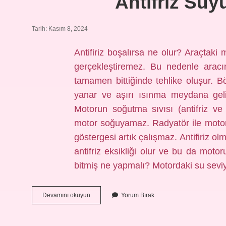
Antifriz Suy
Tarih: Kasım 8, 2024
Antifiriz boşalırsa ne olur? Araçtaki
gerçekleştiremez. Bu nedenle aracın
tamamen bittiğinde tehlike oluşur. 
yanar ve aşırı ısınma meydana geli
Motorun soğutma sıvısı (antifriz v
motor soğuyamaz. Radyatör ile motor 
göstergesi artık çalışmaz. Antifiriz ol
antifriz eksikliği olur ve bu da moto
bitmiş ne yapmalı? Motordaki su sev
Antifriz
Devamını okuyun
Yorum Bırak
Suyu
Biterse
Ne