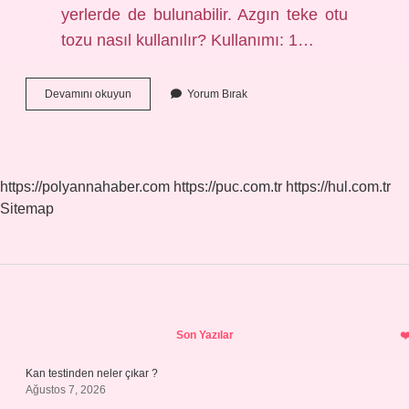
yerlerde de bulunabilir. Azgın teke otu
tozu nasıl kullanılır? Kullanımı: 1…
Dede
Devamını okuyun
Yorum Bırak
Sakalı
Otu
Nasıl
Tüketilir
https://polyannahaber.com
https://puc.com.tr
https://hul.com.tr
Sitemap
Sidebar
Son Yazılar
Kan testinden neler çıkar ?
Ağustos 7, 2026