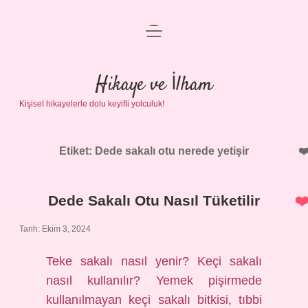
menüyü
Anasayfa
aç
Gizlilik Politikası
Hikaye ve İlham
Kişisel hikayelerle dolu keyifli yolculuk!
Yasal Uyarı
Hakkımızda
Etiket:
Dede sakalı otu nerede yetişir
Dede Sakalı Otu Nasıl Tüketilir
Tarih: Ekim 3, 2024
Teke sakalı nasıl yenir? Keçi sakalı
nasıl kullanılır? Yemek pişirmede
kullanılmayan keçi sakalı bitkisi, tıbbi