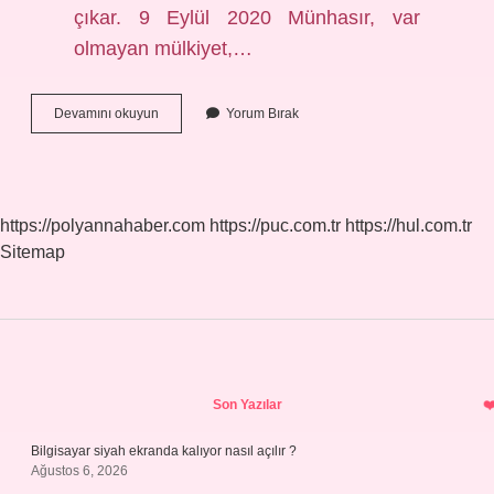
çıkar. 9 Eylül 2020 Münhasır, var
olmayan mülkiyet,…
Münhasır
Devamını okuyun
Yorum Bırak
Olmak
Üzere
Ne
Demek
https://polyannahaber.com
https://puc.com.tr
https://hul.com.tr
Sitemap
Sidebar
Son Yazılar
Bilgisayar siyah ekranda kalıyor nasıl açılır ?
Ağustos 6, 2026