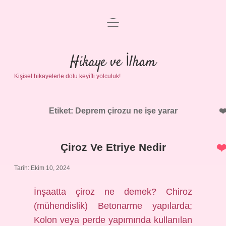
menüyü
Anasayfa
aç
Gizlilik Politikası
Hikaye ve İlham
Kişisel hikayelerle dolu keyifli yolculuk!
Yasal Uyarı
Hakkımızda
Etiket:
Deprem çirozu ne işe yarar
Çiroz Ve Etriye Nedir
Tarih: Ekim 10, 2024
İnşaatta çiroz ne demek? Chiroz
(mühendislik) Betonarme yapılarda;
Kolon veya perde yapımında kullanılan