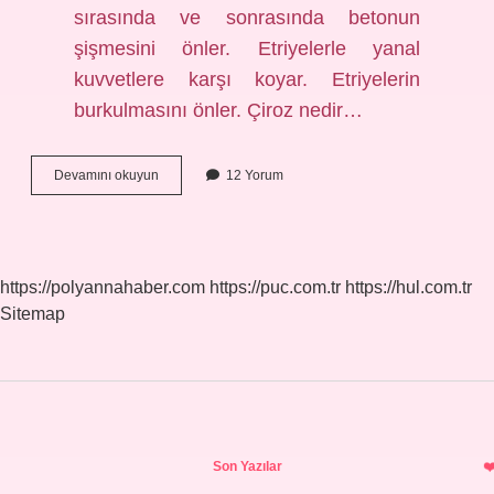
sırasında ve sonrasında betonun
şişmesini önler. Etriyelerle yanal
kuvvetlere karşı koyar. Etriyelerin
burkulmasını önler. Çiroz nedir…
Çiroz
Devamını okuyun
12 Yorum
Ve
Etriye
Nedir
https://polyannahaber.com
https://puc.com.tr
https://hul.com.tr
Sitemap
Sidebar
Son Yazılar