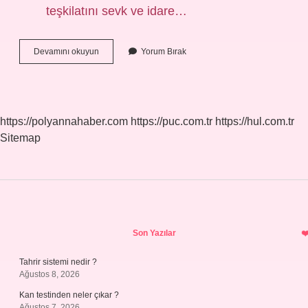
teşkilatını sevk ve idare…
Belediye
Devamını okuyun
Yorum Bırak
Teşkilatı
Kimlerden
Oluşur
https://polyannahaber.com
https://puc.com.tr
https://hul.com.tr
Sitemap
Sidebar
Son Yazılar
Tahrir sistemi nedir ?
Ağustos 8, 2026
Kan testinden neler çıkar ?
Ağustos 7, 2026