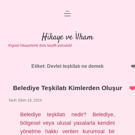
menüyü
Anasayfa
aç
Gizlilik Politikası
Hikaye ve İlham
Kişisel hikayelerle dolu keyifli yolculuk!
Yasal Uyarı
Hakkımızda
Etiket:
Devlet teşkilatı ne demek
Belediye Teşkilatı Kimlerden Oluşur
Tarih: Ekim 18, 2024
Belediye teşkilatı nedir? Belediye,
bölgesel veya ulusal yasalarla kendini
yönetme hakkı verilen kurumsal bir