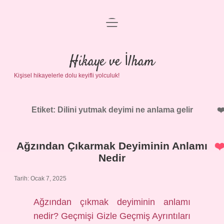
menüyü
Anasayfa
aç
Gizlilik Politikası
Hikaye ve İlham
Kişisel hikayelerle dolu keyifli yolculuk!
Yasal Uyarı
Hakkımızda
Etiket:
Dilini yutmak deyimi ne anlama gelir
Ağzından Çıkarmak Deyiminin Anlamı
Nedir
Tarih: Ocak 7, 2025
Ağzından çıkmak deyiminin anlamı
nedir? Geçmişi Gizle Geçmiş Ayrıntıları