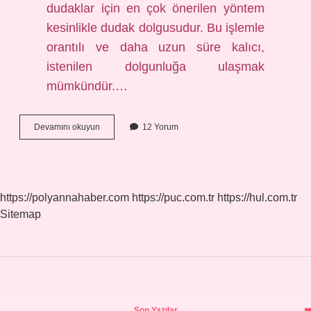
dudaklar için en çok önerilen yöntem
kesinlikle dudak dolgusudur. Bu işlemle
orantılı ve daha uzun süre kalıcı,
istenilen dolgunluğa ulaşmak
mümkündür.…
Dudak
Devamını okuyun
12 Yorum
Dolgunlaştırıcı
Ruj
Nasıl
Kullanılır
https://polyannahaber.com
https://puc.com.tr
https://hul.com.tr
Sitemap
Sidebar
Son Yazılar