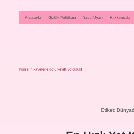
Anasayfa
Gizlilik Politikası
Yasal Uyarı
Hakkımızda
Kişisel hikayelerle dolu keyifli yolculuk!
Etiket:
Dünyada