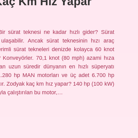
 Kaç Km Hız Yapar
ir sürat teknesi ne kadar hızlı gider? Sürat
ulaşabilir. Ancak sürat teknesinin hızı araç
rimli sürat tekneleri denizde kolayca 60 knot
ot? Konveyörler. 70,1 knot (80 mph) azami hıza
ldan uzun süredir dünyanın en hızlı süperyatı
, 1.280 hp MAN motorları ve üç adet 6.700 hp
ştır. Zodyak kaç km hız yapar? 140 hp (100 kW)
uyla çalıştırılan bu motor,…