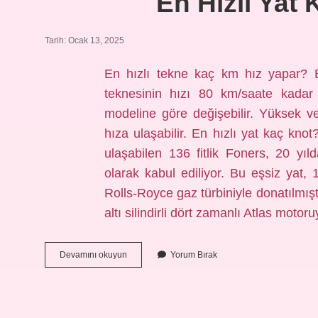
En Hızlı Yat
Tarih: Ocak 13, 2025
En hızlı tekne kaç km hız yapar? B
teknesinin hızı 80 km/saate kadar 
modeline göre değişebilir. Yüksek ve
hıza ulaşabilir. En hızlı yat kaç kn
ulaşabilen 136 fitlik Foners, 20 yı
olarak kabul ediliyor. Bu eşsiz yat
Rolls-Royce gaz türbiniyle donatılmı
altı silindirli dört zamanlı Atlas motor
En
Devamını okuyun
Yorum Bırak
Hızlı
Yat
Kaç
Km