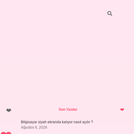
Sidebar
ilbet giriş yap
Son Yazılar
Bilgisayar siyah ekranda kalıyor nasıl açılır ?
Ağustos 6, 2026