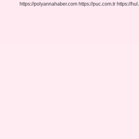
Hız
https://polyannahaber.com
https://puc.com.tr
https://hul
Yapar