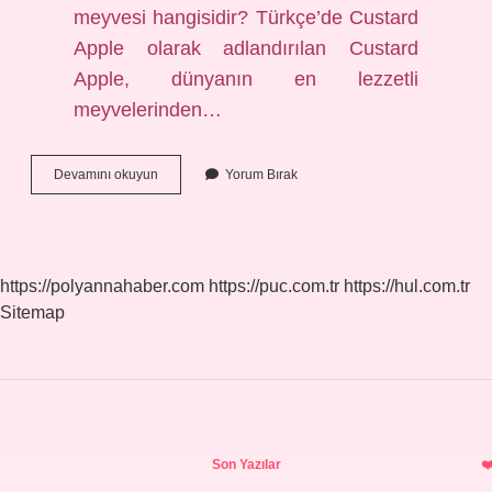
meyvesi hangisidir? Türkçe’de Custard
Apple olarak adlandırılan Custard
Apple, dünyanın en lezzetli
meyvelerinden…
Dünyanın
Devamını okuyun
Yorum Bırak
En
Ucuz
Meyvesi
Nedir
https://polyannahaber.com
https://puc.com.tr
https://hul.com.tr
Sitemap
Sidebar
Son Yazılar