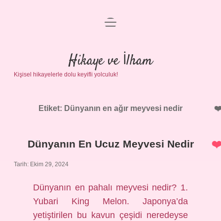
menüyü
Anasayfa
aç
Gizlilik Politikası
Hikaye ve İlham
Kişisel hikayelerle dolu keyifli yolculuk!
Yasal Uyarı
Hakkımızda
Etiket:
Dünyanın en ağır meyvesi nedir
Dünyanın En Ucuz Meyvesi Nedir
Tarih: Ekim 29, 2024
Dünyanın en pahalı meyvesi nedir? 1.
Yubari King Melon. Japonya’da
yetiştirilen bu kavun çeşidi neredeyse