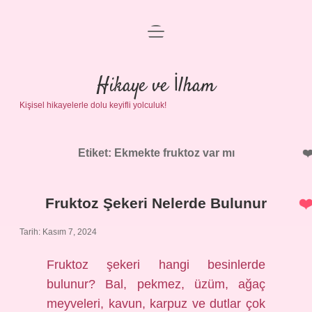
menüyü
Anasayfa
aç
Gizlilik Politikası
Hikaye ve İlham
Kişisel hikayelerle dolu keyifli yolculuk!
Yasal Uyarı
Hakkımızda
Etiket:
Ekmekte fruktoz var mı
Fruktoz Şekeri Nelerde Bulunur
Tarih: Kasım 7, 2024
Fruktoz şekeri hangi besinlerde
bulunur? Bal, pekmez, üzüm, ağaç
meyveleri, kavun, karpuz ve dutlar çok