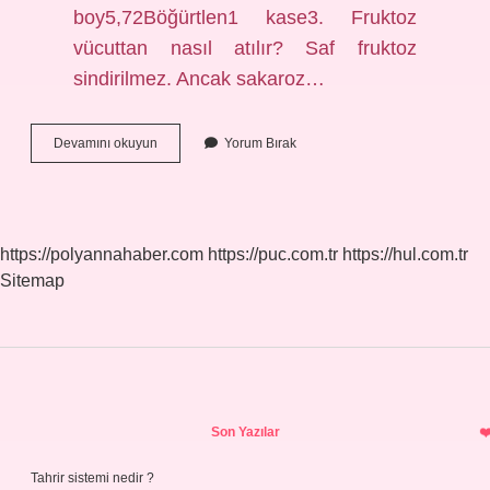
boy5,72Böğürtlen1 kase3. Fruktoz
vücuttan nasıl atılır? Saf fruktoz
sindirilmez. Ancak sakaroz…
Fruktoz
Devamını okuyun
Yorum Bırak
Şekeri
Nelerde
Bulunur
https://polyannahaber.com
https://puc.com.tr
https://hul.com.tr
Sitemap
Sidebar
Son Yazılar
Tahrir sistemi nedir ?