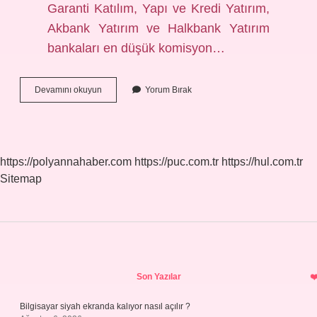
Garanti Katılım, Yapı ve Kredi Yatırım,
Akbank Yatırım ve Halkbank Yatırım
bankaları en düşük komisyon…
Ziraat
Devamını okuyun
Yorum Bırak
Bankası
Borsa
Komisyon
Ne
Kadar
https://polyannahaber.com
https://puc.com.tr
https://hul.com.tr
Sitemap
Sidebar
Son Yazılar
Bilgisayar siyah ekranda kalıyor nasıl açılır ?