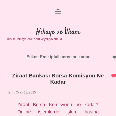
menüyü
Anasayfa
aç
Gizlilik Politikası
Hikaye ve İlham
Kişisel hikayelerle dolu keyifli yolculuk!
Yasal Uyarı
Hakkımızda
Etiket:
Emir iptali ücreti ne kadar
Ziraat Bankası Borsa Komisyon Ne
Kadar
Tarih: Ocak 11, 2025
Ziraat Borsa Komisyonu ne kadar?
Online işlemlerde işlem başına