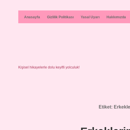
Anasayfa
Gizlilik Politikası
Yasal Uyarı
Hakkımızda
Kişisel hikayelerle dolu keyifli yolculuk!
Etiket:
Erkekle