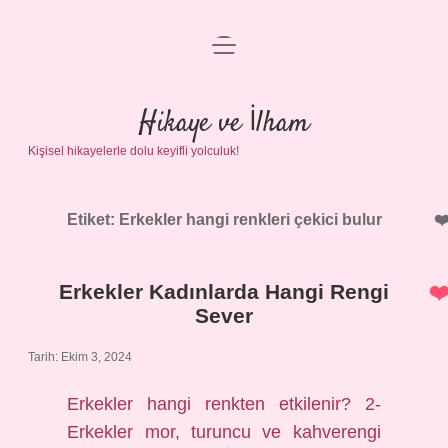
menüyü
Anasayfa
aç
Gizlilik Politikası
Hikaye ve İlham
Kişisel hikayelerle dolu keyifli yolculuk!
Yasal Uyarı
Hakkımızda
Etiket:
Erkekler hangi renkleri çekici bulur
Erkekler Kadınlarda Hangi Rengi
Sever
Tarih: Ekim 3, 2024
Erkekler hangi renkten etkilenir? 2-
Erkekler mor, turuncu ve kahverengi