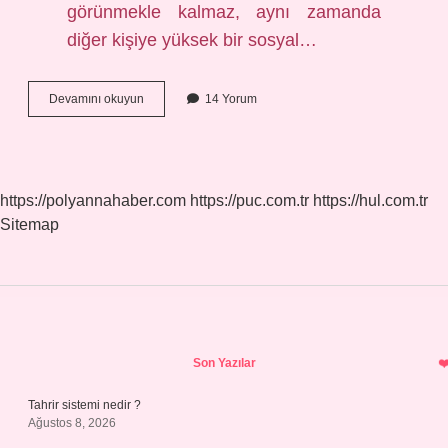
görünmekle kalmaz, aynı zamanda
diğer kişiye yüksek bir sosyal…
Erkekler
Devamını okuyun
14 Yorum
Kadınlarda
Hangi
Rengi
Sever
https://polyannahaber.com
https://puc.com.tr
https://hul.com.tr
Sitemap
Sidebar
Son Yazılar
Tahrir sistemi nedir ?
Ağustos 8, 2026