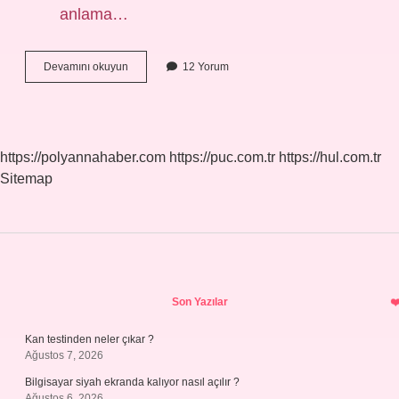
anlama…
Parlak
Devamını okuyun
12 Yorum
Kelimesinin
Eş
Anlamı
Nedir
https://polyannahaber.com
https://puc.com.tr
https://hul.com.tr
Sitemap
Sidebar
Son Yazılar
Kan testinden neler çıkar ?
Ağustos 7, 2026
Bilgisayar siyah ekranda kalıyor nasıl açılır ?
Ağustos 6, 2026