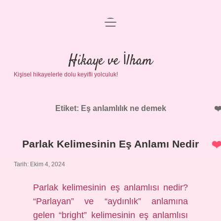
menüyü
Anasayfa
aç
Gizlilik Politikası
Hikaye ve İlham
Kişisel hikayelerle dolu keyifli yolculuk!
Yasal Uyarı
Hakkımızda
Etiket:
Eş anlamlılık ne demek
Parlak Kelimesinin Eş Anlamı Nedir
Tarih: Ekim 4, 2024
Parlak kelimesinin eş anlamlısı nedir?
“Parlayan” ve “aydınlık” anlamına
gelen “bright” kelimesinin eş anlamlısı