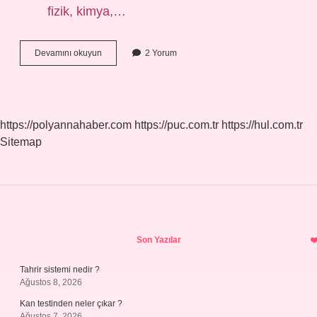
fizik, kimya,…
Sözelden
Devamını okuyun
2 Yorum
Girenler
Hangi
Dersler
Var
https://polyannahaber.com
https://puc.com.tr
https://hul.com.tr
Sitemap
Sidebar
Son Yazılar
Tahrir sistemi nedir ?
Ağustos 8, 2026
Kan testinden neler çıkar ?
Ağustos 7, 2026