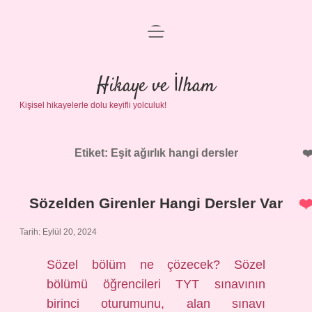
menüyü
Anasayfa
aç
Gizlilik Politikası
Hikaye ve İlham
Kişisel hikayelerle dolu keyifli yolculuk!
Yasal Uyarı
Hakkımızda
Etiket:
Eşit ağırlık hangi dersler
Sözelden Girenler Hangi Dersler Var
Tarih: Eylül 20, 2024
Sözel bölüm ne çözecek? Sözel
bölümü öğrencileri TYT sınavının
birinci oturumunu, alan sınavı