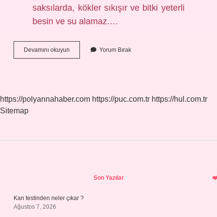
saksılarda, kökler sıkışır ve bitki yeterli
besin ve su alamaz.…
Saksı
Devamını okuyun
Yorum Bırak
Çeşitleri
Nelerdir
https://polyannahaber.com
https://puc.com.tr
https://hul.com.tr
Sitemap
Sidebar
Son Yazılar
Kan testinden neler çıkar ?
Ağustos 7, 2026