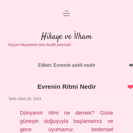
menüyü
Anasayfa
aç
Gizlilik Politikası
Hikaye ve İlham
Kişisel hikayelerle dolu keyifli yolculuk!
Yasal Uyarı
Hakkımızda
Etiket:
Evrenin şekli nedir
Evrenin Ritmi Nedir
Tarih: Ekim 26, 2024
Dünyanın ritmi ne demek? Güne
güneşin doğuşuyla başlamamız ve
gece uyumamız, bedensel