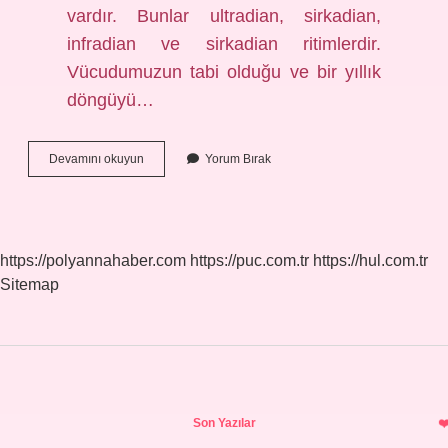
vardır. Bunlar ultradian, sirkadian,
infradian ve sirkadian ritimlerdir.
Vücudumuzun tabi olduğu ve bir yıllık
döngüyü…
Evrenin
Devamını okuyun
Yorum Bırak
Ritmi
Nedir
https://polyannahaber.com
https://puc.com.tr
https://hul.com.tr
Sitemap
Sidebar
Son Yazılar