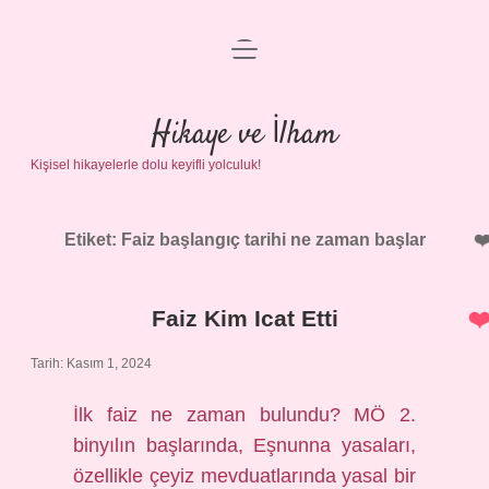
menüyü
Anasayfa
aç
Gizlilik Politikası
Hikaye ve İlham
Kişisel hikayelerle dolu keyifli yolculuk!
Yasal Uyarı
Hakkımızda
Etiket:
Faiz başlangıç tarihi ne zaman başlar
Faiz Kim Icat Etti
Tarih: Kasım 1, 2024
İlk faiz ne zaman bulundu? MÖ 2.
binyılın başlarında, Eşnunna yasaları,
özellikle çeyiz mevduatlarında yasal bir