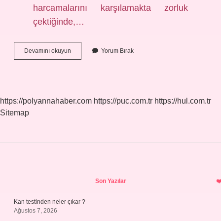
harcamalarını karşılamakta zorluk
çektiğinde,…
Faiz
Devamını okuyun
Yorum Bırak
Kim
Icat
Etti
https://polyannahaber.com
https://puc.com.tr
https://hul.com.tr
Sitemap
Sidebar
Son Yazılar
Kan testinden neler çıkar ?
Ağustos 7, 2026