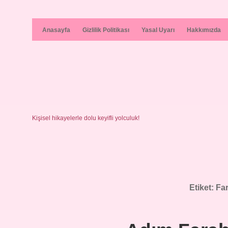
Anasayfa
Gizlilik Politikası
Yasal Uyarı
Hakkımızda
Kişisel hikayelerle dolu keyifli yolculuk!
Etiket:
Far