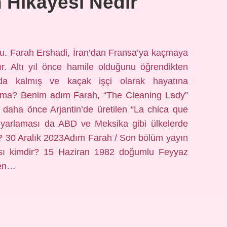
 Hikayesi Nedir
nu. Farah Ershadi, İran’dan Fransa’ya kaçmaya
ır. Altı yıl önce hamile olduğunu öğrendikten
nda kalmış ve kaçak işçi olarak hayatına
lama? Benim adım Farah, “The Cleaning Lady”
, daha önce Arjantin’de üretilen “La chica que
ir uyarlaması da ABD ve Meksika gibi ülkelerde
du? 30 Aralık 2023Adım Farah / Son bölüm yayın
ası kimdir? 15 Haziran 1982 doğumlu Feyyaz
den…