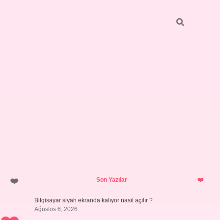
Sidebar
ilbet giriş yap
Son Yazılar
Bilgisayar siyah ekranda kalıyor nasıl açılır ?
Ağustos 6, 2026