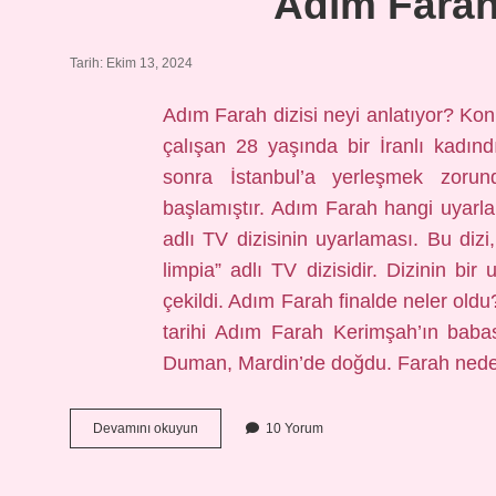
Adım Farah
Tarih: Ekim 13, 2024
Adım Farah dizisi neyi anlatıyor? Ko
çalışan 28 yaşında bir İranlı kadınd
sonra İstanbul’a yerleşmek zoru
başlamıştır. Adım Farah hangi uyar
adlı TV dizisinin uyarlaması. Bu dizi
limpia” adlı TV dizisidir. Dizinin b
çekildi. Adım Farah finalde neler ol
tarihi Adım Farah Kerimşah’ın bab
Duman, Mardin’de doğdu. Farah ne
Adım
Devamını okuyun
10 Yorum
Farah
Hikayesi
Nedir