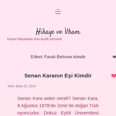
menüyü
Anasayfa
aç
Gizlilik Politikası
Hikaye ve İlham
Kişisel hikayelerle dolu keyifli yolculuk!
Yasal Uyarı
Hakkımızda
Etiket:
Farah Behram kimdir
Senan Karanın Eşi Kimdir
Tarih: Ekim 12, 2024
Senan Kara aslen nereli? Senan Kara,
9 Ağustos 1978’de İzmir’de doğan Türk
oyuncudur. Dokuz Eylül Üniversitesi