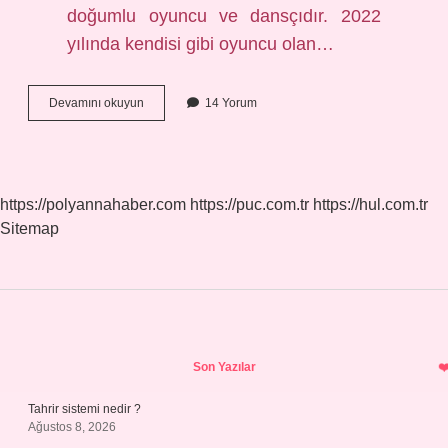
doğumlu oyuncu ve dansçıdır. 2022
yılında kendisi gibi oyuncu olan…
Senan
Devamını okuyun
14 Yorum
Karanın
Eşi
Kimdir
https://polyannahaber.com
https://puc.com.tr
https://hul.com.tr
Sitemap
Sidebar
Son Yazılar
Tahrir sistemi nedir ?
Ağustos 8, 2026