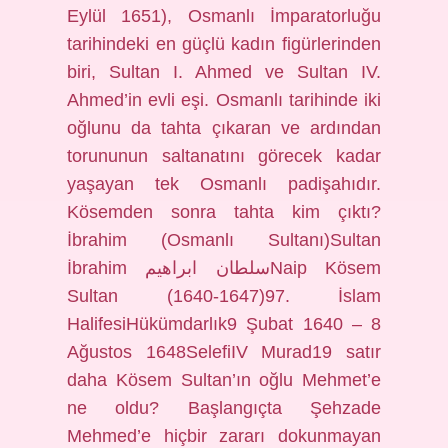
Eylül 1651), Osmanlı İmparatorluğu
tarihindeki en güçlü kadın figürlerinden
biri, Sultan I. Ahmed ve Sultan IV.
Ahmed’in evli eşi. Osmanlı tarihinde iki
oğlunu da tahta çıkaran ve ardından
torununun saltanatını görecek kadar
yaşayan tek Osmanlı padişahıdır.
Kösemden sonra tahta kim çıktı?
İbrahim (Osmanlı Sultanı)Sultan
İbrahim سلطان ابراهيمNaip Kösem
Sultan (1640-1647)97. İslam
HalifesiHükümdarlık9 Şubat 1640 – 8
Ağustos 1648SelefiIV Murad19 satır
daha Kösem Sultan’ın oğlu Mehmet’e
ne oldu? Başlangıçta Şehzade
Mehmed’e hiçbir zararı dokunmayan