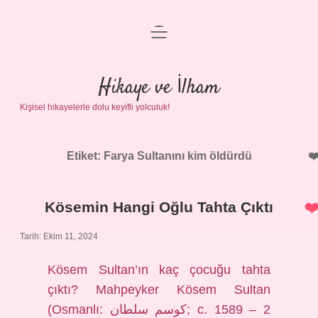
menüyü
Anasayfa
aç
Gizlilik Politikası
Hikaye ve İlham
Kişisel hikayelerle dolu keyifli yolculuk!
Yasal Uyarı
Hakkımızda
Etiket:
Farya Sultanını kim öldürdü
Kösemin Hangi Oğlu Tahta Çıktı
Tarih: Ekim 11, 2024
Kösem Sultan’ın kaç çocuğu tahta
çıktı? Mahpeyker Kösem Sultan
(Osmanlı: كوسم سلطان; c. 1589 – 2