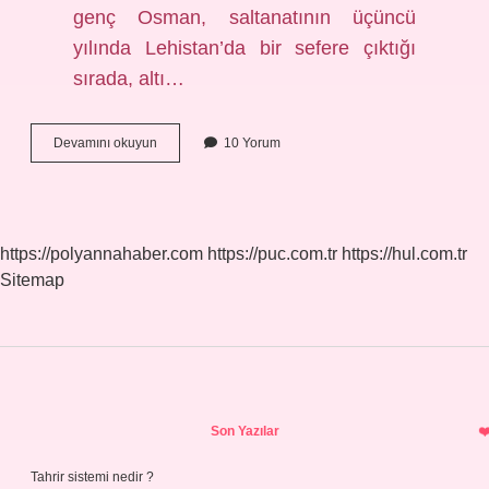
genç Osman, saltanatının üçüncü
yılında Lehistan’da bir sefere çıktığı
sırada, altı…
Kösemin
Devamını okuyun
10 Yorum
Hangi
Oğlu
Tahta
Çıktı
https://polyannahaber.com
https://puc.com.tr
https://hul.com.tr
Sitemap
Sidebar
Son Yazılar
Tahrir sistemi nedir ?