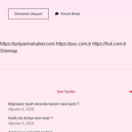
Dlc
Devamını okuyun
Yorum Bırak
Ingilizcede
Ne
Demek
https://polyannahaber.com
https://puc.com.tr
https://hul.com.tr
Sitemap
Sidebar
Son Yazılar
Bilgisayar siyah ekranda kalıyor nasıl açılır ?
Ağustos 6, 2026
Kekik otu kürtçe ismi nedir ?
Ağustos 5, 2026