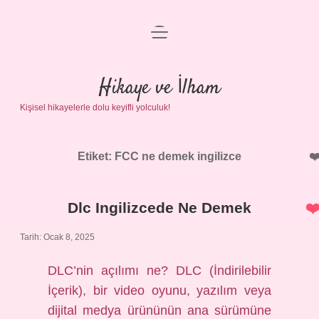
menüyü
Anasayfa
aç
Gizlilik Politikası
Hikaye ve İlham
Kişisel hikayelerle dolu keyifli yolculuk!
Yasal Uyarı
Hakkımızda
Etiket:
FCC ne demek ingilizce
Dlc Ingilizcede Ne Demek
Tarih: Ocak 8, 2025
DLC’nin açılımı ne? DLC (İndirilebilir
İçerik), bir video oyunu, yazılım veya
dijital medya ürününün ana sürümüne