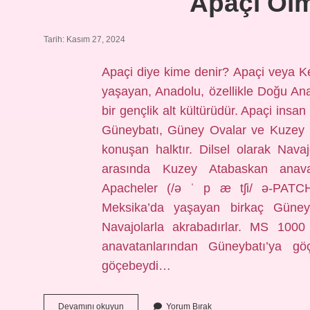
Apaçi Ol
Tarih: Kasım 27, 2024
Apaçi diye kime denir? Apaçi veya Ke
yaşayan, Anadolu, özellikle Doğu Ana
bir gençlik alt kültürüdür. Apaçi ins
Güneybatı, Güney Ovalar ve Kuzey 
konuşan halktır. Dilsel olarak Navaj
arasında Kuzey Atabaskan anavat
Apacheler (/ə ˈ p æ tʃi/ ə-PATC
Meksika’da yaşayan birkaç Güney 
Navajolarla akrabadırlar. MS 1000
anavatanlarından Güneybatı’ya göç
göçebeydi…
Apaçi
Devamını okuyun
Yorum Bırak