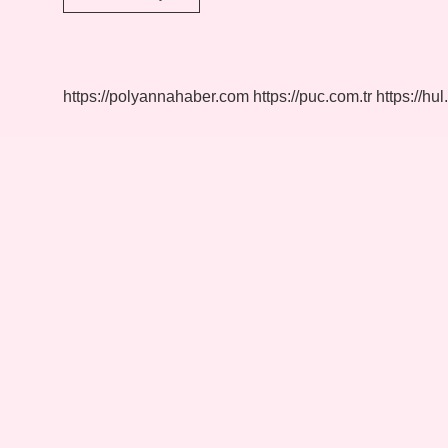
Olmak
Ne
Demek
https://polyannahaber.com
https://puc.com.tr
https://hul