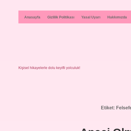
Anasayfa
Gizlilik Politikası
Yasal Uyarı
Hakkımızda
Kişisel hikayelerle dolu keyifli yolculuk!
Etiket:
Felsef