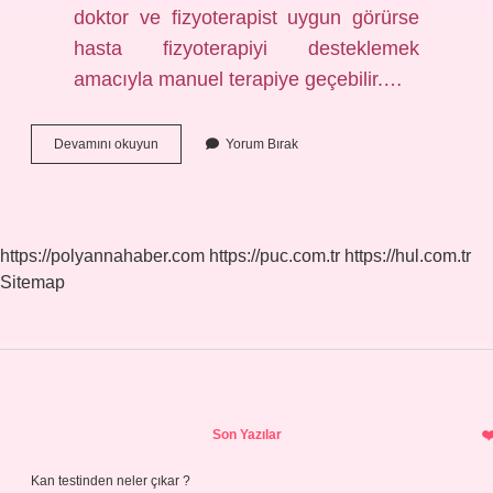
doktor ve fizyoterapist uygun görürse
hasta fizyoterapiyi desteklemek
amacıyla manuel terapiye geçebilir.…
Fizyoterapist
Devamını okuyun
Yorum Bırak
Kayropraktik
Yapar
Mı
https://polyannahaber.com
https://puc.com.tr
https://hul.com.tr
Sitemap
Sidebar
Son Yazılar
Kan testinden neler çıkar ?