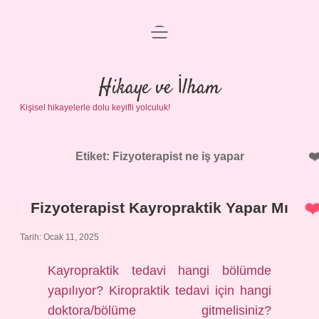
menüyü
Anasayfa
aç
Gizlilik Politikası
Hikaye ve İlham
Kişisel hikayelerle dolu keyifli yolculuk!
Yasal Uyarı
Hakkımızda
Etiket:
Fizyoterapist ne iş yapar
Fizyoterapist Kayropraktik Yapar Mı
Tarih: Ocak 11, 2025
Kayropraktik tedavi hangi bölümde
yapılıyor? Kiropraktik tedavi için hangi
doktora/bölüme gitmelisiniz?