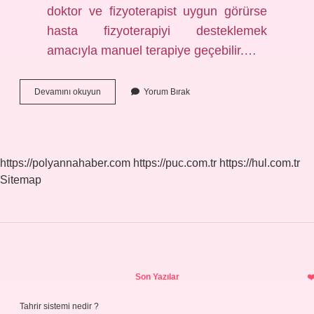
doktor ve fizyoterapist uygun görürse
hasta fizyoterapiyi desteklemek
amacıyla manuel terapiye geçebilir.…
Fizyoterapist
Devamını okuyun
Yorum Bırak
Kayropraktik
Yapar
Mı
https://polyannahaber.com
https://puc.com.tr
https://hul.com.tr
Sitemap
Sidebar
Son Yazılar
Tahrir sistemi nedir ?