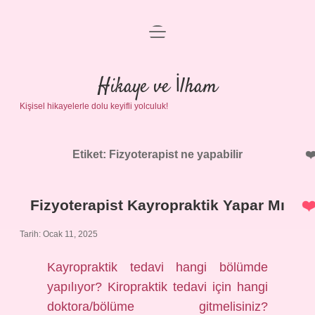
menüyü
Anasayfa
aç
Gizlilik Politikası
Hikaye ve İlham
Kişisel hikayelerle dolu keyifli yolculuk!
Yasal Uyarı
Hakkımızda
Etiket:
Fizyoterapist ne yapabilir
Fizyoterapist Kayropraktik Yapar Mı
Tarih: Ocak 11, 2025
Kayropraktik tedavi hangi bölümde
yapılıyor? Kiropraktik tedavi için hangi
doktora/bölüme gitmelisiniz?