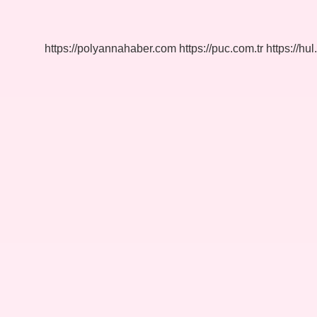
Ne
Demek
https://polyannahaber.com
https://puc.com.tr
https://hul