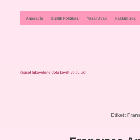
Anasayfa
Gizlilik Politikası
Yasal Uyarı
Hakkımızda
Kişisel hikayelerle dolu keyifli yolculuk!
Etiket:
Fran