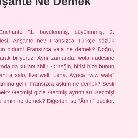
nşante Ne Demek
chanté “1. büyülenmiş, büyülenmiş, 2.
mlesi. Anşante ne? Fransızca Türkçe sözlük
nun oldum! Fransızca vala ne demek? Doğru,
arak biliyoruz. Aynı zamanda, wola ifadesine
amda da kullanılabilir. Örneğin, birisi bize bunun
ani a selo, live well, Lena. Ayrıca “wiw wale”
anlamına gelir. Fransızca aşkım ne demek? Sesli
ek? Geçmişi gizle Geçmiş ayrıntıları Geçmişi
 amin ne demek? Diğerleri ise “Âmin” dediler.