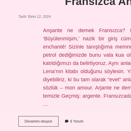
Fransızca A
Tarih: Ekim 12, 2024
Anşante ne demek Fransızca? En
‘Büyülenmişim,’ nazik bir giriş cü
enchanté! Sizinle tanıştığıma mem
petrol dediğimizde bunu vala kua ol
katıldığımızı da belirtiyoruz. Aynı anl
Lena’nın kitabı olduğunu söylesin. Y
diyebiliriz, ki bu tam olarak “evet” 
sözlük – mon amour. Arjante ne dem
temizle Geçmiş: argente. Fransızcada
…
Fransızca
Devamını okuyun
6 Yorum
Anşante