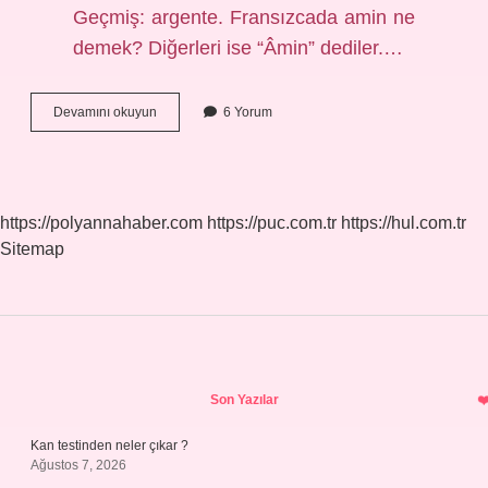
Geçmiş: argente. Fransızcada amin ne
demek? Diğerleri ise “Âmin” dediler.…
Fransızca
Devamını okuyun
6 Yorum
Anşante
Ne
Demek
https://polyannahaber.com
https://puc.com.tr
https://hul.com.tr
Sitemap
Sidebar
Son Yazılar
Kan testinden neler çıkar ?
Ağustos 7, 2026