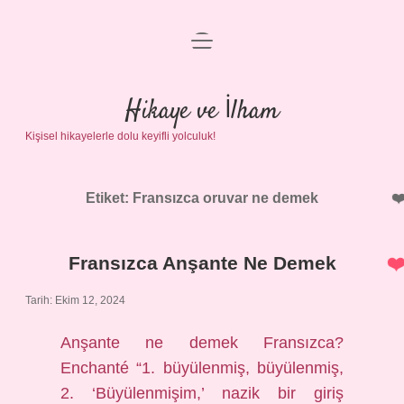
menüyü
Anasayfa
aç
Gizlilik Politikası
Hikaye ve İlham
Kişisel hikayelerle dolu keyifli yolculuk!
Yasal Uyarı
Hakkımızda
Etiket:
Fransızca oruvar ne demek
Fransızca Anşante Ne Demek
Tarih: Ekim 12, 2024
Anşante ne demek Fransızca?
Enchanté “1. büyülenmiş, büyülenmiş,
2. ‘Büyülenmişim,’ nazik bir giriş