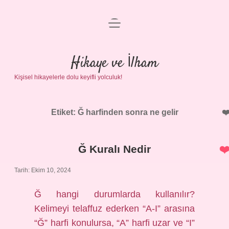
menüyü
Anasayfa
aç
Gizlilik Politikası
Hikaye ve İlham
Kişisel hikayelerle dolu keyifli yolculuk!
Yasal Uyarı
Hakkımızda
Etiket:
Ğ harfinden sonra ne gelir
Ğ Kuralı Nedir
Tarih: Ekim 10, 2024
Ğ hangi durumlarda kullanılır?
Kelimeyi telaffuz ederken “A-I” arasına
“Ğ” harfi konulursa, “A” harfi uzar ve “I”