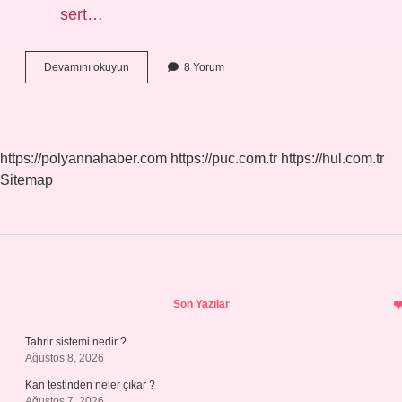
sert…
Ğ
Devamını okuyun
8 Yorum
Kuralı
Nedir
https://polyannahaber.com
https://puc.com.tr
https://hul.com.tr
Sitemap
Sidebar
Son Yazılar
Tahrir sistemi nedir ?
Ağustos 8, 2026
Kan testinden neler çıkar ?
Ağustos 7, 2026