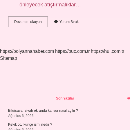
önleyecek atıştırmalıklar…
Gece
Devamını okuyun
Yorum Bırak
Sağlıklı
Ne
Yiyebilirim
https://polyannahaber.com
https://puc.com.tr
https://hul.com.tr
Sitemap
Sidebar
Son Yazılar
Bilgisayar siyah ekranda kalıyor nasıl açılır ?
Ağustos 6, 2026
Kekik otu kürtçe ismi nedir ?
Ağustos 5, 2026