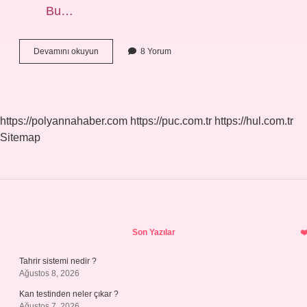
Bu…
Hangi
Devamını okuyun
8 Yorum
Amel
Daha
Hayırlıdır
https://polyannahaber.com
https://puc.com.tr
https://hul.com.tr
Sitemap
Sidebar
Son Yazılar
Tahrir sistemi nedir ?
Ağustos 8, 2026
Kan testinden neler çıkar ?
Ağustos 7, 2026