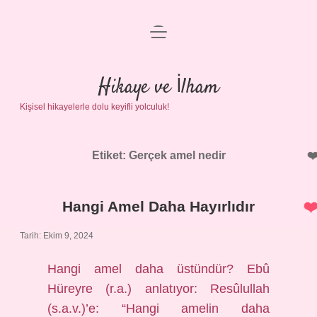
menüyü
Anasayfa
aç
Gizlilik Politikası
Hikaye ve İlham
Kişisel hikayelerle dolu keyifli yolculuk!
Yasal Uyarı
Hakkımızda
Etiket:
Gerçek amel nedir
Hangi Amel Daha Hayırlıdır
Tarih: Ekim 9, 2024
Hangi amel daha üstündür? Ebû
Hüreyre (r.a.) anlatıyor: Resûlullah
(s.a.v.)’e: “Hangi amelin daha