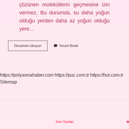
çözünen moleküllerin geçmesine izin
vermez. Bu durumda, su daha yoğun
olduğu yerden daha az yoğun olduğu
yere…
Yarı
Devamını okuyun
Yorum Bırak
Geçirgen
Zar
Neyi
Geçirir
https://polyannahaber.com
https://puc.com.tr
https://hul.com.tr
Sitemap
Sidebar
Son Yazılar