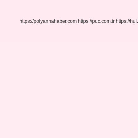
Kaç
Saat
Sürer
https://polyannahaber.com
https://puc.com.tr
https://hul