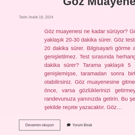
Göz Muayenes
Tarih: Aralık 18, 2024
Göz muayenesi ne kadar sürüyor? G
yaklaşık 20-30 dakika sürer. Göz test
20 dakika sürer. Bilgisayarlı görme al
genişletilmez. Test sırasında herhang
dakika sürer? Tarama yaklaşık 5 i
genişlemişse, taramadan sonra bi
olabilirsiniz. Göz muayenesine git
önce, varsa gözlüklerinizi getirme
randevunuza yanınızda getirin. Bu ş
şekilde reçete yazacaktır. Göz…
Göz
Devamını okuyun
Yorum Bırak
Muayenesi