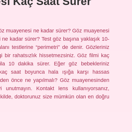
i Kaç Saat Sürer
öz muayenesi ne kadar sürer? Göz muayenesi
i ne kadar sürer? Test göz başına yaklaşık 10-
anı testlerine “perimetri” de denir. Gözleriniz
i bir rahatsızlık hissetmezsiniz. Göz filmi kaç
la 10 dakika sürer. Eğer göz bebekleriniz
rkaç saat boyunca hala ışığa karşı hassas
meden önce ne yapılmalı? Göz muayenesinden
yi unutmayın. Kontakt lens kullanıyorsanız,
ekilde, doktorunuz size mümkün olan en doğru