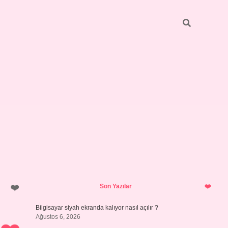
Sidebar
ilbet giriş yap
Son Yazılar
Bilgisayar siyah ekranda kalıyor nasıl açılır ?
Ağustos 6, 2026