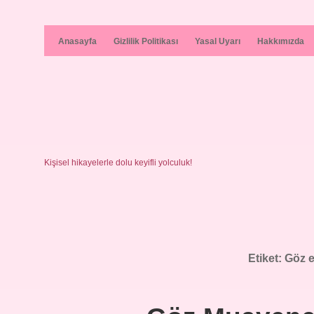
Anasayfa
Gizlilik Politikası
Yasal Uyarı
Hakkımızda
Kişisel hikayelerle dolu keyifli yolculuk!
Etiket:
Göz e