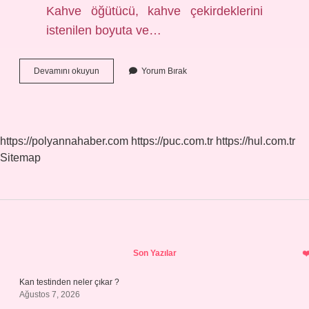
Kahve öğütücü, kahve çekirdeklerini
istenilen boyuta ve…
Grinder
Devamını okuyun
Yorum Bırak
Nedir
Ne
Işe
Yarar
https://polyannahaber.com
https://puc.com.tr
https://hul.com.tr
Sitemap
Sidebar
Son Yazılar
Kan testinden neler çıkar ?
Ağustos 7, 2026