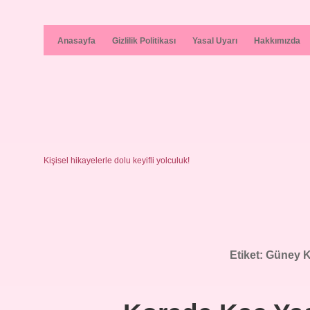
Anasayfa
Gizlilik Politikası
Yasal Uyarı
Hakkımızda
Kişisel hikayelerle dolu keyifli yolculuk!
Etiket:
Güney K