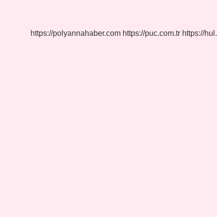
Yaşında
Askere
Gidilir
https://polyannahaber.com
https://puc.com.tr
https://hul