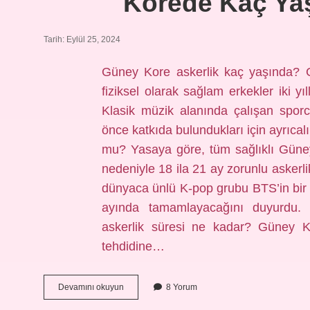
Korede Kaç Yaş
Tarih: Eylül 25, 2024
Güney Kore askerlik kaç yaşında? G
fiziksel olarak sağlam erkekler iki y
Klasik müzik alanında çalışan spor
önce katkıda bulundukları için ayrıcal
mu? Yasaya göre, tüm sağlıklı Güney
nedeniyle 18 ila 21 ay zorunlu asker
dünyaca ünlü K-pop grubu BTS’in bir ü
ayında tamamlayacağını duyurdu
askerlik süresi ne kadar? Güney K
tehdidine…
Korede
Devamını okuyun
8 Yorum
Kaç