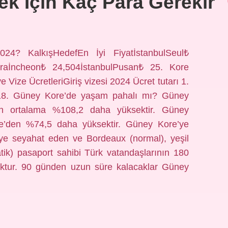
k Için Kaç Para Gerekir
4? KalkışHedefEn İyi FiyatİstanbulSeul₺
araİncheon₺ 24,504İstanbulPusan₺ 25. Kore
Vize ÜcretleriGiriş vizesi 2024 Ücret tutarı 1.
ş 18. Güney Kore’de yaşam pahalı mı? Güney
en ortalama %108,2 daha yüksektir. Güney
ye’den %74,5 daha yüksektir. Güney Kore’ye
’ye seyahat eden ve Bordeaux (normal), yeşil
atik) pasaport sahibi Türk vatandaşlarının 180
yoktur. 90 günden uzun süre kalacaklar Güney