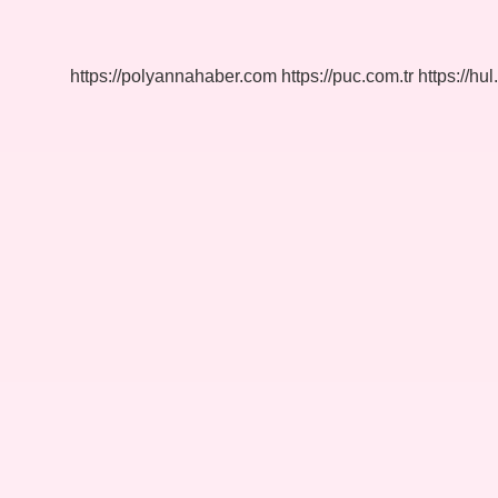
Gitmek
Için
Kaç
Para
https://polyannahaber.com
https://puc.com.tr
https://hul
Gerekir