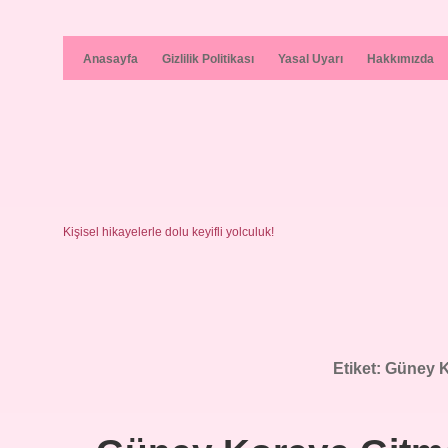
Anasayfa
Gizlilik Politikası
Yasal Uyarı
Hakkımızda
Kişisel hikayelerle dolu keyifli yolculuk!
Etiket:
Güney K