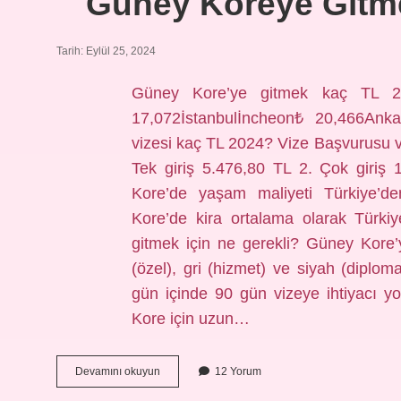
Güney Koreye Gitme
Tarih: Eylül 25, 2024
Güney Kore’ye gitmek kaç TL 202
17,072İstanbulİncheon₺ 20,466Ank
vizesi kaç TL 2024? Vize Başvurusu ve 
Tek giriş 5.476,80 TL 2. Çok giri
Kore’de yaşam maliyeti Türkiye’d
Kore’de kira ortalama olarak Türki
gitmek için ne gerekli? Güney Kore
(özel), gri (hizmet) ve siyah (diplom
gün içinde 90 gün vizeye ihtiyacı 
Kore için uzun…
Güney
Devamını okuyun
12 Yorum
Koreye