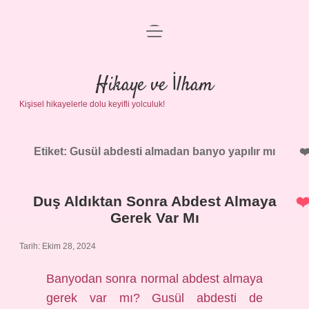
menüyü
Anasayfa
aç
Gizlilik Politikası
Hikaye ve İlham
Kişisel hikayelerle dolu keyifli yolculuk!
Yasal Uyarı
Hakkımızda
Etiket:
Gusül abdesti almadan banyo yapılır mı
Duş Aldıktan Sonra Abdest Almaya
Gerek Var Mı
Tarih: Ekim 28, 2024
Banyodan sonra normal abdest almaya
gerek var mı? Gusül abdesti de