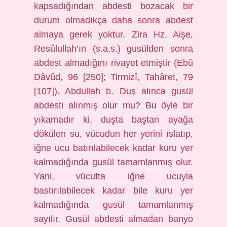
kapsadığından abdesti bozacak bir
durum olmadıkça daha sonra abdest
almaya gerek yoktur. Zira Hz. Aişe,
Resûlullah’ın (s.a.s.) gusülden sonra
abdest almadığını rivayet etmiştir (Ebû
Dâvûd, 96 [250]; Tirmizî, Tahâret, 79
[107]). Abdullah b. Duş alınca gusül
abdesti alınmış olur mu? Bu öyle bir
yıkamadır ki, duşta baştan ayağa
dökülen su, vücudun her yerini ıslatıp,
iğne ucu batırılabilecek kadar kuru yer
kalmadığında gusül tamamlanmış olur.
Yani, vücutta iğne ucuyla
bastırılabilecek kadar bile kuru yer
kalmadığında gusül tamamlanmış
sayılır. Gusül abdesti almadan banyo