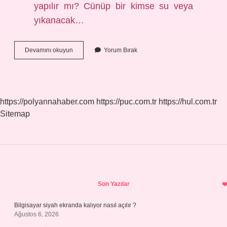
yapılır mı? Cünüp bir kimse su veya
yıkanacak…
Duş
Devamını okuyun
Yorum Bırak
Aldıktan
Sonra
Abdest
Almaya
Gerek
https://polyannahaber.com
https://puc.com.tr
https://hul.com.tr
Var
Sitemap
Mı
Sidebar
Son Yazılar
Bilgisayar siyah ekranda kalıyor nasıl açılır ?
Ağustos 6, 2026