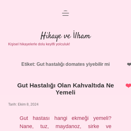
menüyü
Anasayfa
aç
Gizlilik Politikası
Hikaye ve İlham
Kişisel hikayelerle dolu keyifli yolculuk!
Yasal Uyarı
Hakkımızda
Etiket:
Gut hastalığı domates yiyebilir mi
Gut Hastalığı Olan Kahvaltıda Ne
Yemeli
Tarih: Ekim 8, 2024
Gut hastası hangi ekmeği yemeli?
Nane, tuz, maydanoz, sirke ve