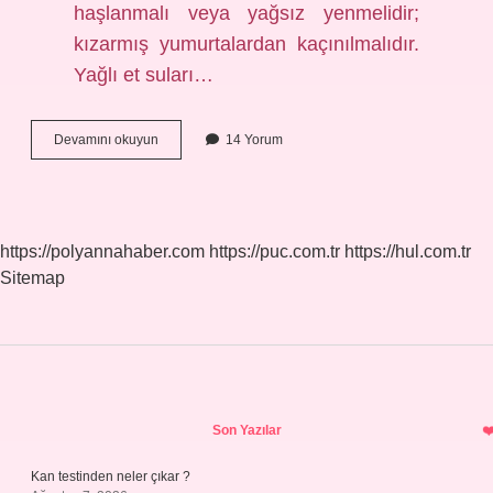
haşlanmalı veya yağsız yenmelidir;
kızarmış yumurtalardan kaçınılmalıdır.
Yağlı et suları…
Gut
Devamını okuyun
14 Yorum
Hastalığı
Olan
Kahvaltıda
Ne
Yemeli
https://polyannahaber.com
https://puc.com.tr
https://hul.com.tr
Sitemap
Sidebar
Son Yazılar
Kan testinden neler çıkar ?