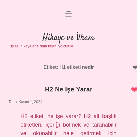
menüyü
Anasayfa
aç
Gizlilik Politikası
Hikaye ve İlham
Kişisel hikayelerle dolu keyifli yolculuk!
Yasal Uyarı
Hakkımızda
Etiket:
H1 etiketi nedir
H2 Ne Işe Yarar
Tarih: Kasım 1, 2024
H2 etiketi ne işe yarar? H2 alt başlık
etiketleri, içeriği bölmek ve taranabilir
ve okunabilir hale getirmek için